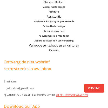
Claims en Klachten
Zoekgeraakte bagage
Restitutie
Assistentie
Assistenie Aanvraag Hulpbehoevende
Online Herbevestigen
Groepsreservering
Aanvraag Speciale Maaltijden
Assistentie wegens vluchtverstoring
Verkoopagentschappen en kantoren
Kantoren
Ontvang de nieuwsbrief
rechtstreeks in uw inbox
E-mailadres
VERZEND
BIJ AANMELDING GAAT U AKKOORD MET DE
GEBRUIKSVOORWAARDEN
Download our App