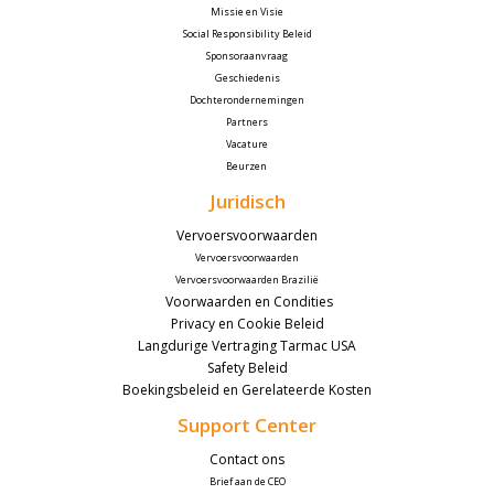
Missie en Visie
Social Responsibility Beleid
Sponsoraanvraag
Geschiedenis
Dochterondernemingen
Partners
Vacature
Beurzen 
Juridisch
Vervoersvoorwaarden
Vervoersvoorwaarden
Vervoersvoorwaarden Brazilië
 Voorwaarden en Condities
Privacy en Cookie Beleid
Langdurige Vertraging Tarmac USA
Safety Beleid
Boekingsbeleid en Gerelateerde Kosten
Support Center
Contact ons
Brief aan de CEO