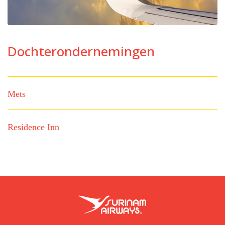
Dochterondernemingen
Mets
Residence Inn