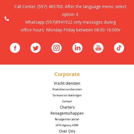
Call Center:
(597) 465700. After the language menu: select
option 3.
Whatsapp (597)8941922 only messages during
office hours: Monday-Friday between 08:00-16:00hr
Corporate
Vracht diensten
Produkten en diensten
Tarieven en boekingen
Contact
Charters
Reisagentschappen
Reisagenten portal
IATA Agency ADM
Over Ons