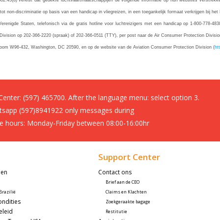
2.45(d) vereist dat gedekte luchtvaartmaatschappijen de volgende informatie op hun websites verstrek
 tot non-discriminatie op basis van een handicap in vliegreizen, in een toegankelijk formaat verkrijgen bij
Verenigde Staten, telefonisch via de gratis hotline voor luchtreizigers met een handicap op 1-800-778-4
 Division op 202-366-2220 (spraak) of 202-366-0511 (TTY), per post naar de Air Consumer Protection Divis
Room W96-432, Washington, DC 20590, en op de website van de Aviation Consumer Protection Division (
ht
 Center:
(597) 465700. After the language menu: select option 3.
sapp (597)8941922 only messages during
ce hours: Monday-Friday between 08:00-16:00hr
Support Center
den
Contact ons
Brief aan de CEO
razilië
Claims en Klachten
ndities
Zoekgeraakte bagage
eleid
Restitutie