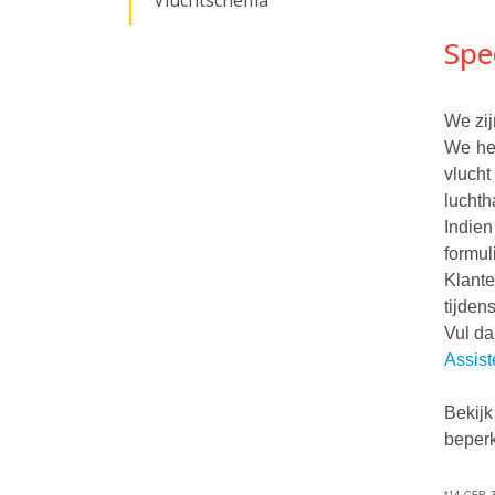
Vluchtschema
Spe
We zij
We he
vlucht
lucht
Indien
formul
Klante
tijden
Vul da
Assis
Bekijk
beperk