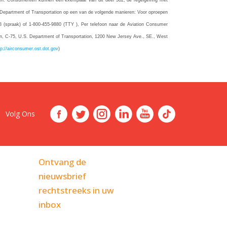
ken: Consumenten kunnen een exemplaar van dit deel 382, de regelgeving met
 het Department of Transportation op een van de volgende manieren: Voor oproepen
838 (spraak) of 1-800-455-9880 (TTY ), Per telefoon naar de Aviation Consumer
ion, C-75, U.S. Department of Transportation, 1200 New Jersey Ave., SE., West
tp://airconsumer.ost.dot.gov
)
Volg Ons
Ontvang de
nieuwsbrief
rechtstreeks in uw
inbox