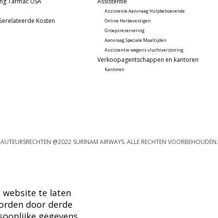
ing Tarmac USA
Assistentie
Assistenie Aanvraag Hulpbehoevende
Gerelateerde Kosten
Online Herbevestigen
Groepsreservering
Aanvraag Speciale Maaltijden
Assistentie wegens vluchtverstoring
Verkoopagentschappen en kantoren
Kantoren
AUTEURSRECHTEN @2022 SURINAM AIRWAYS. ALLE RECHTEN VOORBEHOUDEN.
 website te laten
worden door derde
rsoonlijke gegevens