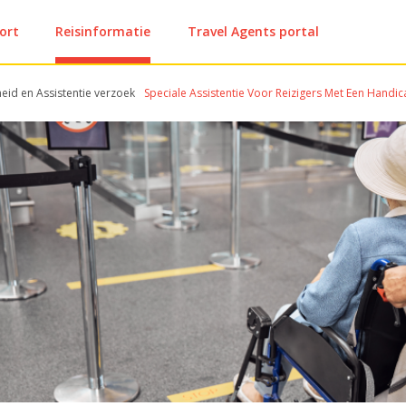
ort
Reisinformatie
Travel Agents portal
eid en Assistentie verzoek
Speciale Assistentie Voor Reizigers Met Een Handi