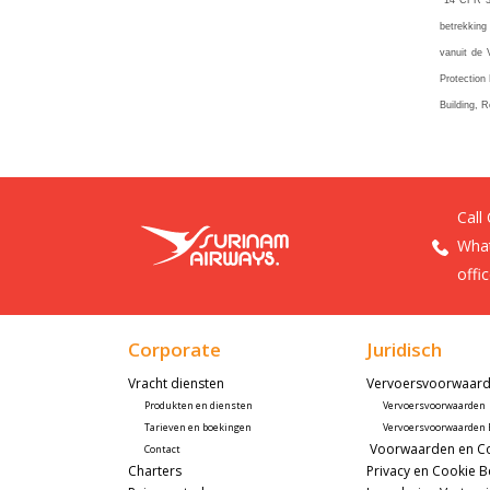
*14 CFR 38
betrekking
vanuit de 
Protection
Building, 
Call
What
offi
Corporate
Juridisch
Vracht diensten
Vervoersvoorwaar
Produkten en diensten
Vervoersvoorwaarden
Tarieven en boekingen
Vervoersvoorwaarden B
 Voorwaarden en Co
Contact
Charters
Privacy en Cookie B