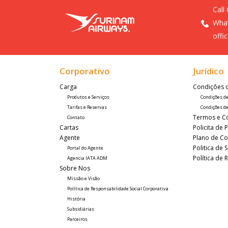
Call
What
offi
Corporativo
Jurídico
Carga 
Condições 
Produtos e Serviços
Condições d
Tarifas e Reservas
Condições de
Termos e C
Contato
Cartas
Policita de 
Agente
Plano de Co
Politica de
Portal do Agente
Política de
Agencia IATA ADM
Sobre Nos
Missão e Visão
Política de Responsabilidade Social Corporativa
História
Subsidiárias
Parceiros