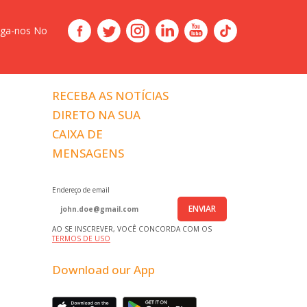
iga-nos No
RECEBA AS NOTÍCIAS
DIRETO NA SUA
CAIXA DE
MENSAGENS
Endereço de email
ENVIAR
AO SE INSCREVER, VOCÊ CONCORDA COM OS
TERMOS DE USO
Download our App