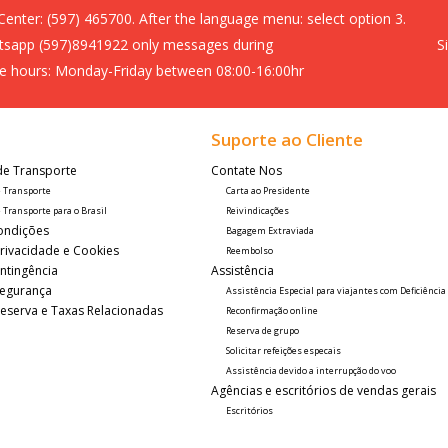
 Center:
(597) 465700. After the language menu: select option 3.
sapp (597)8941922 only messages during
S
ce hours: Monday-Friday between 08:00-16:00hr
Suporte ao Cliente
de Transporte
Contate Nos
e Transporte
Carta ao Presidente
 Transporte para o Brasil
Reivindicações
ondições
Bagagem Extraviada
Privacidade e Cookies
Reembolso
ntingência
Assistência
 Segurança
Assistência Especial para viajantes com Deficiência
 Reserva e Taxas Relacionadas
Reconfirmação online
Reserva de grupo
Solicitar refeições especais
Assistência devido a interrupção do voo
Agências e escritórios de vendas gerais
Escritórios