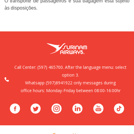
O transporte de passageiros e sua bagagem está sujeito
às disposições.
Call Center:
(597) 465700. After the language menu: select
option 3.
Whatsapp (597)8941922 only messages during
office hours: Monday-Friday between 08:00-16:00hr