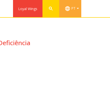
PT
Loyal Wings
Deficiência