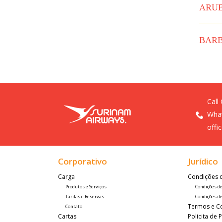
ARU
BAR
Call
What
offi
Corporativo
Jurídico
Carga 
Condições 
Produtos e Serviços
Condições d
Tarifas e Reservas
Condições de
Termos e C
Contato
Cartas
Policita de 