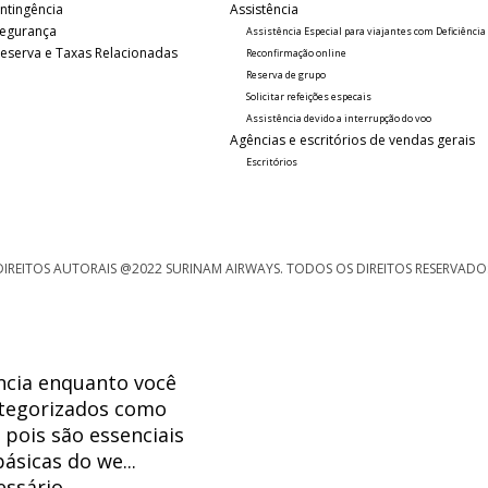
ntingência
Assistência
 Segurança
Assistência Especial para viajantes com Deficiência
 Reserva e Taxas Relacionadas
Reconfirmação online
Reserva de grupo
Solicitar refeições especais
Assistência devido a interrupção do voo
Agências e escritórios de vendas gerais
Escritórios
DIREITOS AUTORAIS @2022 SURINAM AIRWAYS. TODOS OS DIREITOS RESERVADO
ência enquanto você
categorizados como
pois são essenciais
ásicas do we...
essário