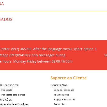
BA
BADOS
 Center:
(597) 465700. After the language menu: select option 3.
sapp (597)8941922 only messages during
S
ce hours: Monday-Friday between 08:00-16:00hr
Suporte ao Cliente
de Transporte
Contate Nos
e Transporte
Carta ao Presidente
 Transporte para o Brasil
Reivindicações
ondições
Bagagem Extraviada
Privacidade e Cookies
Reembolso