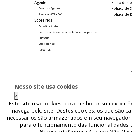
Agente
Plano de Co
Politica de
Portal do Agente
Política de
Agencia IATA ADM
Sobre Nos
Missão e Visão
Política de Responsabilidade Social Corporativa
História
Subsidiárias
Parceiros
Nosso site usa cookies
×
Este site usa cookies para melhorar sua experi
navega pelo site. Destes cookies, os que são 
necessários são armazenados em seu navegador, 
para o funcionamento das funcionalidades b
NecessárioSempre Ativado Não Nec